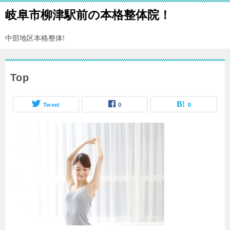
岐阜市柳津駅前の本格整体院！
中部地区本格整体!
Top
Tweet
0
0