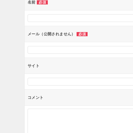
ー
名前
必須
シ
ョ
ン
メール（公開されません）
必須
サイト
コメント