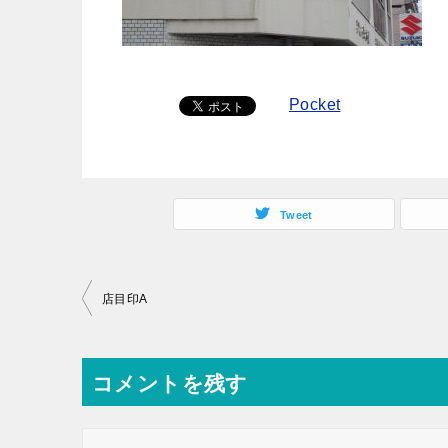
Pocket
Tweet
投
店目印A
稿
ナ
コメントを残す
ビ
ゲ