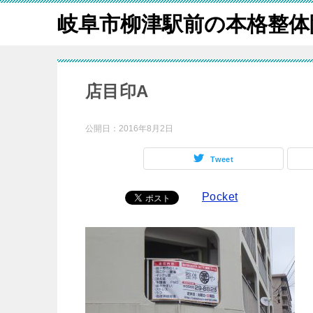
岐阜市柳津駅前の本格整体
店目印A
公開日：
2016年8月2日
Tweet
Pocket