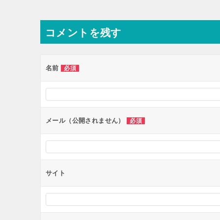
稿
ナ
コメントを残す
ビ
ゲ
ー
名前
必須
シ
ョ
ン
メール（公開されません）
必須
サイト