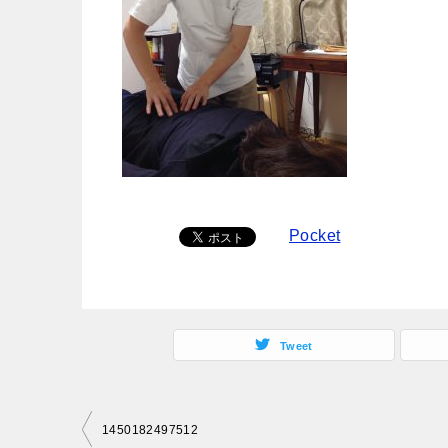
Pocket
Tweet
投
1450182497512