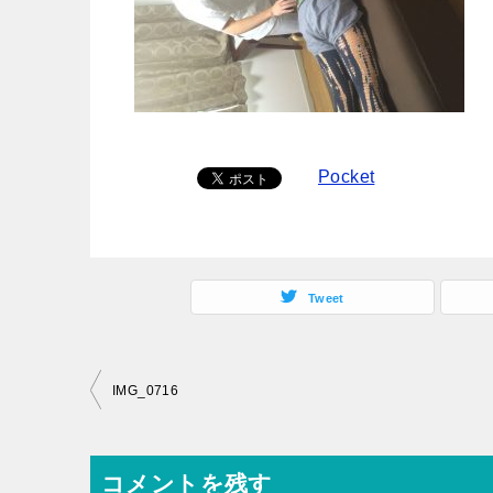
Pocket
Tweet
投
IMG_0716
稿
ナ
コメントを残す
ビ