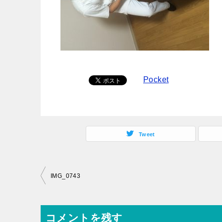
Pocket
Tweet
投
IMG_0743
稿
ナ
コメントを残す
ビ