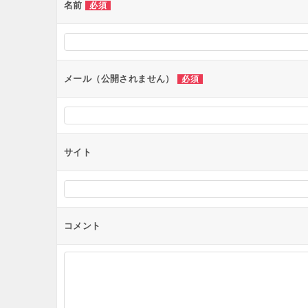
ー
名前
必須
シ
ョ
ン
メール（公開されません）
必須
サイト
コメント