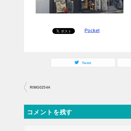
Pocket
Tweet
投
RIMG0254A
稿
ナ
コメントを残す
ビ
ゲ