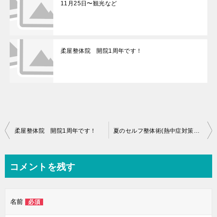
11月25日〜観光など
柔屋整体院 開院1周年です！
投
柔屋整体院 開院1周年です！
夏のセルフ整体術(熱中症対策＋食事療法)
稿
ナ
コメントを残す
ビ
ゲ
名前
必須
ー