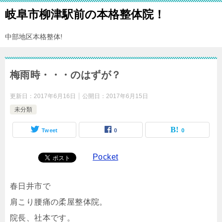
岐阜市柳津駅前の本格整体院！
中部地区本格整体!
梅雨時・・・のはずが？
更新日：
2017年6月16日
公開日：
2017年6月15日
未分類
Tweet
0
0
Pocket
春日井市で
肩こり腰痛の柔屋整体院。
院長、社本です。