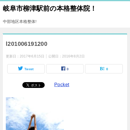
岐阜市柳津駅前の本格整体院！
中部地区本格整体!
l201006191200
更新日：
2017年6月15日
公開日：
2016年8月2日
Tweet
0
0
Pocket